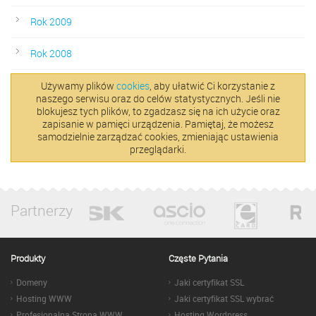
Rok 2009
Rok 2008
Używamy plików
cookies
, aby ułatwić Ci korzystanie z
naszego serwisu oraz do celów statystycznych. Jeśli nie
blokujesz tych plików, to zgadzasz się na ich użycie oraz
zapisanie w pamięci urządzenia. Pamiętaj, że możesz
samodzielnie zarządzać cookies, zmieniając ustawienia
przeglądarki.
Partnerzy
Produkty
Częste Pytania
Domeny
Jaki certyfikat SSL
Hosting WWW
Jaki certyfikat SSL wybrać
Profesjonalna Strona WWW
Hosting Wordpress