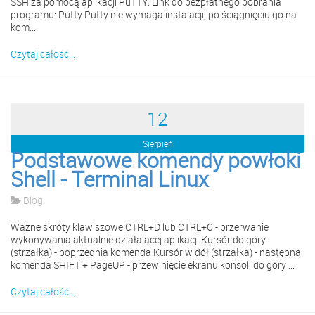
SSH za pomocą aplikacji PuTTY. Link do bezpłatnego pobrania
programu: Putty Putty nie wymaga instalacji, po ściągnięciu go na
kom...
Czytaj całość...
12
Sierpień
Podstawowe komendy powłoki
Shell - Terminal Linux
Blog
Ważne skróty klawiszowe CTRL+D lub CTRL+C - przerwanie
wykonywania aktualnie działającej aplikacji Kursór do góry
(strzałka) - poprzednia komenda Kursór w dół (strzałka) - następna
komenda SHIFT + PageUP - przewinięcie ekranu konsoli do góry ...
Czytaj całość...