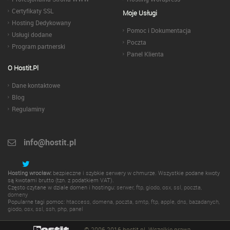
Certyfikaty SSL
Moje Usługi
Hosting Dedykowany
Pomoc i Dokumentacja
Usługi dodane
Poczta
Program partnerski
Panel Klienta
O Hostit.pl
Dane kontaktowe
Blog
Regulaminy
info@hostit.pl
Hosting wrocław:
bezpieczne i szybkie serwery w chmurze. Wszystkie podane kwoty
są kwotami brutto (tzn. z podatkiem VAT).
Często czytane w dziale domen i hostingu:
serwer
,
ftp
,
giodo
,
osx
,
ssl
,
poczta
,
domeny
Popularne tagi pomoc:
htaccess
,
domena
,
poczta
,
smtp
,
ftp
,
apple
,
dns
,
bazadanych
,
giodo
,
osx
,
ssl
,
ssh
,
php
,
panel
© 2006-2016 hostit.pl. Wszelkie prawa