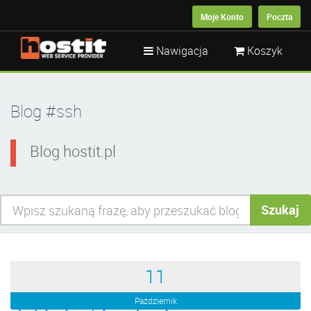
Moje Konto
Poczta
Nawigacja
Koszyk
Blog #ssh
Blog hostit.pl
Szukaj
11
Październik