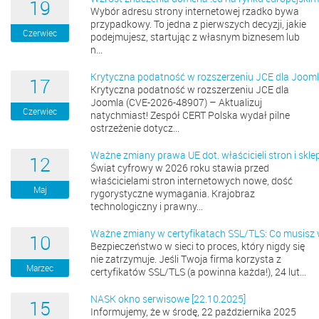
19
Wybór adresu strony internetowej rzadko bywa
przypadkowy. To jedna z pierwszych decyzji, jakie
Czerwiec
podejmujesz, startując z własnym biznesem lub
n...
Krytyczna podatność w rozszerzeniu JCE dla Joom
17
Krytyczna podatność w rozszerzeniu JCE dla
Joomla (CVE-2026-48907) – Aktualizuj
Czerwiec
natychmiast! Zespół CERT Polska wydał pilne
ostrzeżenie dotycz...
Ważne zmiany prawa UE dot. właścicieli stron i sk
12
Świat cyfrowy w 2026 roku stawia przed
właścicielami stron internetowych nowe, dość
Maj
rygorystyczne wymagania. Krajobraz
technologiczny i prawny...
Ważne zmiany w certyfikatach SSL/TLS: Co musisz w
10
Bezpieczeństwo w sieci to proces, który nigdy się
nie zatrzymuje. Jeśli Twoja firma korzysta z
Marzec
certyfikatów SSL/TLS (a powinna każda!), 24 lut...
NASK okno serwisowe [22.10.2025]
15
Informujemy, że w środę, 22 października 2025