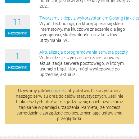
potencjał, jaki tkwi w sprzedaży internetowej. W
202...
Tworzymy sklepy z wykorzystaniem Golang i jakie są i
11
Wybór technologii, na której opiera się sklep
internetowy, ma kluczowe znaczenie dla jego
Październik
wydajności, skalowalności oraz kosztów
utrzymania. W...
Aktualizacja oprogramowania serwera poczty
1
W dniu dzisiejszym została zainstalowana
aktualizacja serwera pocztowego, w którym
Październik
usunięto błąd, który mógł występować po
uprzedniej aktualiz...
Używamy plików
cookies
, aby ułatwić Ci korzystanie z
naszego serwisu oraz do celów statystycznych. Jeśli nie
blokujesz tych plików, to zgadzasz się na ich użycie oraz
zapisanie w pamięci urządzenia. Pamiętaj, że możesz
samodzielnie zarządzać cookies, zmieniając ustawienia
przeglądarki.