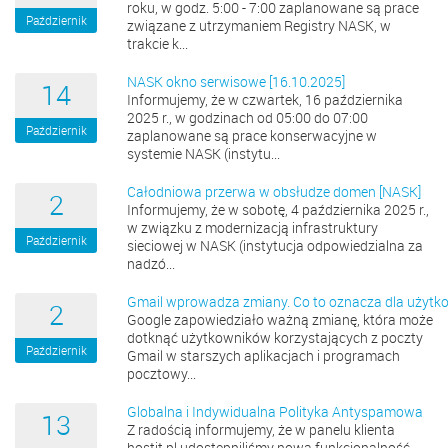
roku, w godz. 5:00 - 7:00 zaplanowane są prace
Październik
związane z utrzymaniem Registry NASK, w
trakcie k...
NASK okno serwisowe [16.10.2025]
14
Informujemy, że w czwartek, 16 października
2025 r., w godzinach od 05:00 do 07:00
Październik
zaplanowane są prace konserwacyjne w
systemie NASK (instytu...
Całodniowa przerwa w obsłudze domen [NASK]
2
Informujemy, że w sobotę, 4 października 2025 r.,
w związku z modernizacją infrastruktury
Październik
sieciowej w NASK (instytucja odpowiedzialna za
nadzó...
Gmail wprowadza zmiany. Co to oznacza dla użytko
2
Google zapowiedziało ważną zmianę, która może
dotknąć użytkowników korzystających z poczty
Październik
Gmail w starszych aplikacjach i programach
pocztowy...
Globalna i Indywidualna Polityka Antyspamowa
13
Z radością informujemy, że w panelu klienta
hostit.pl udostępniliśmy nową funkcjonalność