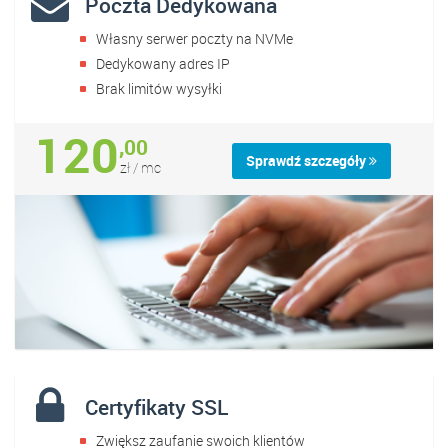
Poczta Dedykowana
Własny serwer poczty na NVMe
Dedykowany adres IP
Brak limitów wysyłki
120
,00
Sprawdź szczegóły
zł / mc
Certyfikaty SSL
Zwiększ zaufanie swoich klientów