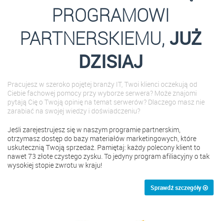
PROGRAMOWI
PARTNERSKIEMU,
JUŻ
DZISIAJ
Pracujesz w szeroko pojętej branży IT, Twoi klienci oczekują od
Ciebie fachowej pomocy przy wyborze serwera? Może znajomi
pytają Cię o Twoją opinię na temat serwerów? Dlaczego masz nie
zarabiać na swojej wiedzy i doświadczeniu?
Jeśli zarejestrujesz się w naszym programie partnerskim,
otrzymasz dostęp do bazy materiałów marketingowych, które
uskutecznią Twoją sprzedaż. Pamiętaj: każdy polecony klient to
nawet 73 złote czystego zysku. To jedyny program afiliacyjny o tak
wysokiej stopie zwrotu w kraju!
Sprawdź szczegóły