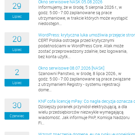
Okno serwisowe NASK 05.08.2026
29
Informujemy, że w środę, 5 sierpnia 2026 r., w
godz. 5:00 - 7:00 zaplanowane są prace
Lipiec
utrzymaniowe, w trakcie których może wystąpić
niedostępn...
WordPress: krytyczna luka umożliwia przejęcie stro
20
CERT Polska ostrzega przed krytycznymi
podatnościami w WordPress Core. Atak może
Lipiec
zostać przeprowadzony zdalnie, bez logowania,
bez konta użytk...
Okno serwisowe 08.07.2026 [NASK]
2
Szanowni Panstwo, w środę, 8 lipca 2026., w
godz. 5:00 - 7:00 zaplanowane są prace związane
Lipiec
z utrzymaniem Registry - systemu rejestracji
dome...
KNF cofa licencję mPay: Co nagła decyzja oznacza d
30
Dzisiejszy poranek przyniósł elektryzującą, a dla
wielu przedsiębiorców niezwykle wymagającą
Czerwiec
wiadomość. Jak informuje PAP, Komisja Nadzoru
Fi...
Wzrost znaczenia domena .eu na rynku europejskim