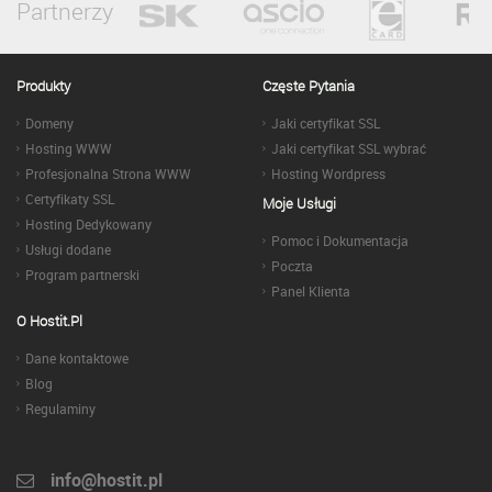
Partnerzy
Produkty
Częste Pytania
Domeny
Jaki certyfikat SSL
Hosting WWW
Jaki certyfikat SSL wybrać
Profesjonalna Strona WWW
Hosting Wordpress
Certyfikaty SSL
Moje Usługi
Hosting Dedykowany
Pomoc i Dokumentacja
Usługi dodane
Poczta
Program partnerski
Panel Klienta
O Hostit.pl
Dane kontaktowe
Blog
Regulaminy
info@hostit.pl