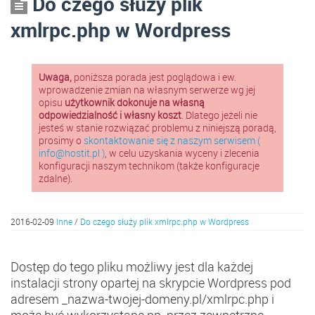
Do czego służy plik
xmlrpc.php w Wordpress
Uwaga,
poniższa porada jest poglądowa i ew.
wprowadzenie zmian na własnym serwerze wg jej
opisu
użytkownik dokonuje na własną
odpowiedzialność i własny koszt
. Dlatego jeżeli nie
jesteś w stanie rozwiązać problemu z niniejszą poradą,
prosimy o
skontaktowanie się z naszym serwisem (
info@hostit.pl )
, w celu uzyskania wyceny i zlecenia
konfiguracji naszym technikom (także konfiguracje
zdalne).
2016-02-09
Inne
/
Do czego służy plik xmlrpc.php w Wordpress
Dostęp do tego pliku możliwy jest dla każdej
instalacji strony opartej na skrypcie Wordpress pod
adresem _nazwa-twojej-domeny.pl/xmlrpc.php i