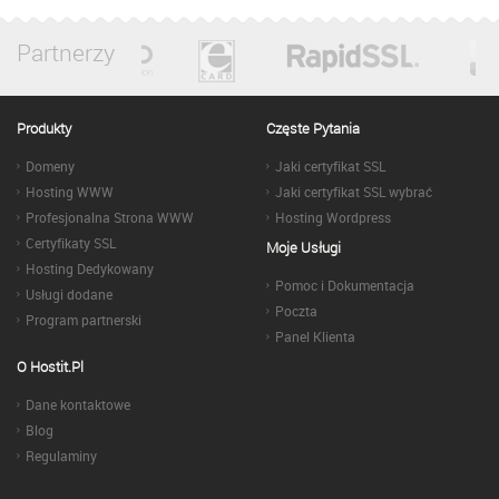
Partnerzy
Produkty
Częste Pytania
Domeny
Jaki certyfikat SSL
Hosting WWW
Jaki certyfikat SSL wybrać
Profesjonalna Strona WWW
Hosting Wordpress
Certyfikaty SSL
Moje Usługi
Hosting Dedykowany
Pomoc i Dokumentacja
Usługi dodane
Poczta
Program partnerski
Panel Klienta
O Hostit.pl
Dane kontaktowe
Blog
Regulaminy