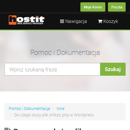
Moje Konto
Poczta
Nawigacja
Koszyk
Pomoc i Dokumentacja
Szukaj
Pomoc i Dokumentacja
Inne
Do czego służy plik xmlrpc.php w Wordpress