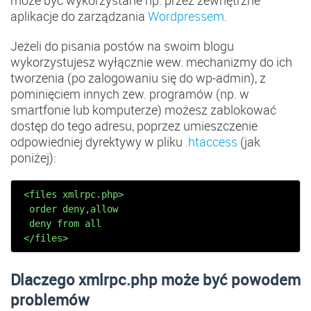
może być wykorzystane np. przez zewnętrzne
aplikacje do zarządzania
Wordpressem
.
Jeżeli do pisania postów na swoim blogu
wykorzystujesz wyłącznie wew. mechanizmy do ich
tworzenia (po zalogowaniu się do wp-admin), z
pominięciem innych zew. programów (np. w
smartfonie lub komputerze) możesz zablokować
dostęp do tego adresu, poprzez umieszczenie
odpowiedniej dyrektywy w pliku
.htaccess
(jak
poniżej):
 <files xmlrpc.php>

  order deny,allow

  deny from all

 </files>
Dlaczego xmlrpc.php może być powodem
problemów