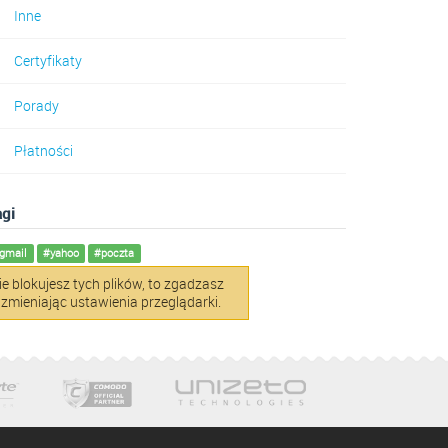
Inne
Certyfikaty
Porady
Płatności
agi
gmail
#yahoo
#poczta
ie blokujesz tych plików, to zgadzasz
 zmieniając ustawienia przeglądarki.