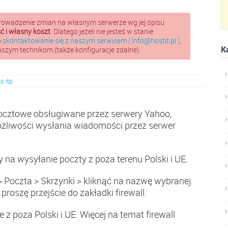
rowadzenie zmian na własnym serwerze wg jej opisu
 i własny koszt
. Dlatego jeżeli nie jesteś w stanie
o
skontaktowanie się z naszym serwisem ( info@hostit.pl )
,
K
naszym technikom (także konfiguracje zdalne).
o itp.
ocztowe obsługiwane przez serwery Yahoo,
ożliwości wysłania wiadomości przez serwer
a wysyłanie poczty z poza terenu Polski i UE.
 > Poczta > Skrzynki > kliknąć na nazwę wybranej
proszę przejście do zakładki firewall.
 poza Polski i UE. Więcej na temat firewall