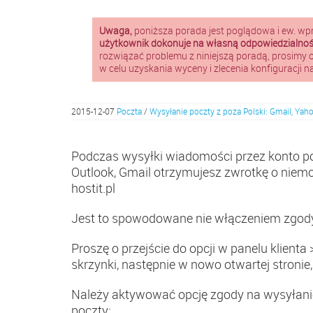
Uwaga,
poniższa porada jest poglądowa i ew. wp
użytkownik dokonuje na własną odpowiedzialność
rozwiązać problemu z niniejszą poradą, prosimy 
w celu uzyskania wyceny i zlecenia konfiguracji 
2015-12-07
Poczta
/
Wysyłanie poczty z poza Polski: Gmail, Yaho
Podczas wysyłki wiadomości przez konto p
Outlook, Gmail otrzymujesz zwrotkę o niem
hostit.pl
Jest to spowodowane nie włączeniem zgody n
Proszę o przejście do opcji w panelu klienta
skrzynki, następnie w nowo otwartej stronie, 
Należy aktywować opcję zgody na wysyłanie z
poczty: