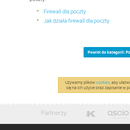
Firewall dla poczty
Jak działa firewall dla poczty
Powrót do kategorii: P
Używamy plików
cookies
, aby ułatw
się na ich użycie oraz zapisanie w 
Partnerzy