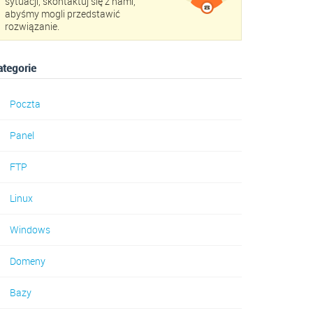
sytuacji, skontaktuj się z nami,
abyśmy mogli przedstawić
rozwiązanie.
ategorie
Poczta
Panel
FTP
Linux
Windows
Domeny
Bazy