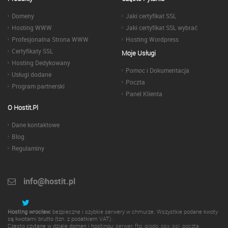
Domeny
Jaki certyfikat SSL
Hosting WWW
Jaki certyfikat SSL wybrać
Profesjonalna Strona WWW
Hosting Wordpress
Certyfikaty SSL
Moje Usługi
Hosting Dedykowany
Pomoc i Dokumentacja
Usługi dodane
Poczta
Program partnerski
Panel Klienta
O Hostit.pl
Dane kontaktowe
Blog
Regulaminy
info@hostit.pl
Hosting wrocław:
bezpieczne i szybkie serwery w chmurze. Wszystkie podane kwoty
są kwotami brutto (tzn. z podatkiem VAT).
Często czytane w dziale domen i hostingu:
serwer
,
ftp
,
giodo
,
osx
,
ssl
,
poczta
,