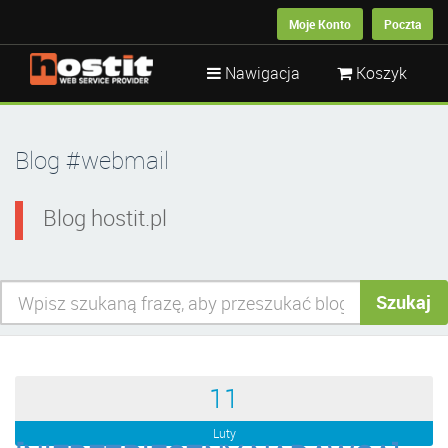
Moje Konto
Poczta
Nawigacja
Koszyk
Blog #webmail
Blog hostit.pl
Szukaj
11
Luty