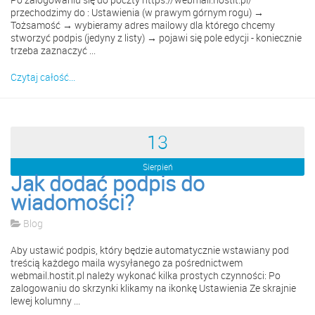
przechodzimy do : Ustawienia (w prawym górnym rogu) →
Tożsamość → wybieramy adres mailowy dla którego chcemy
stworzyć podpis (jedyny z listy) → pojawi się pole edycji - koniecznie
trzeba zaznaczyć ...
Czytaj całość...
13
Sierpień
Jak dodać podpis do
wiadomości?
Blog
Aby ustawić podpis, który będzie automatycznie wstawiany pod
treścią każdego maila wysyłanego za pośrednictwem
webmail.hostit.pl należy wykonać kilka prostych czynności: Po
zalogowaniu do skrzynki klikamy na ikonkę Ustawienia Ze skrajnie
lewej kolumny ...