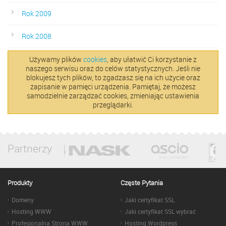
Rok 2009
Rok 2008
Używamy plików
cookies
, aby ułatwić Ci korzystanie z
naszego serwisu oraz do celów statystycznych. Jeśli nie
blokujesz tych plików, to zgadzasz się na ich użycie oraz
zapisanie w pamięci urządzenia. Pamiętaj, że możesz
samodzielnie zarządzać cookies, zmieniając ustawienia
przeglądarki.
Partnerzy
Produkty
Częste Pytania
Domeny
Jaki certyfikat SSL
Hosting WWW
Jaki certyfikat SSL wybrać
Profesjonalna Strona WWW
Hosting Wordpress