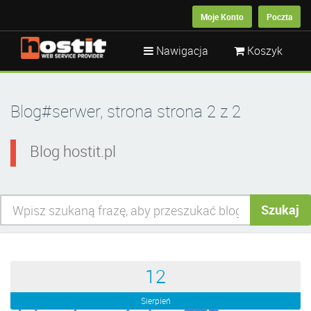
Moje Konto
Poczta
Nawigacja
Koszyk
Blog#serwer, strona strona 2 z 2
Blog hostit.pl
Szukaj
12
Sierpień