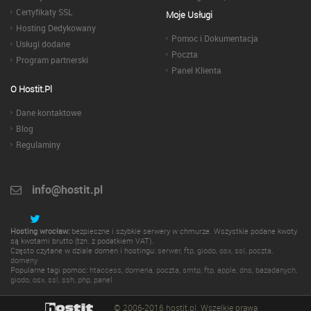
Certyfikaty SSL
Moje Usługi
Hosting Dedykowany
Pomoc i Dokumentacja
Usługi dodane
Poczta
Program partnerski
Panel Klienta
O Hostit.pl
Dane kontaktowe
Blog
Regulaminy
info@hostit.pl
Hosting wrocław:
bezpieczne i szybkie serwery w chmurze. Wszystkie podane kwoty
są kwotami brutto (tzn. z podatkiem VAT).
Często czytane w dziale domen i hostingu:
serwer
,
ftp
,
giodo
,
osx
,
ssl
,
poczta
,
domeny
Popularne tagi pomoc:
htaccess
,
domena
,
poczta
,
smtp
,
ftp
,
apple
,
dns
,
bazadanych
,
giodo
,
osx
,
ssl
,
ssh
,
php
,
panel
© 2006-2016 hostit.pl. Wszelkie prawa