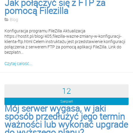
Jak połączyć się z FTP za
pomocą Filezilla
Blog
Konfiguracja programu FileZilla Aktualizacja
https://hostit.pl/blog/405,filezilla-wazne-zmiany-w-konfiguracji-
klienta-ftp.html Celem instruktażu jest przedstawienie konfiguracji
połączenia z serwerem FTP za pomocą aplikacji FileZilla. Link do
bezpłatn...
Czytaj całość...
12
Sierpień
Mój serwer wygasa, w jaki
sposób przedłużyć jego termin
ważności lub wykonać upgrade
do wyższego planu?