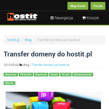
Moje Konto
Poczta
Nawigacja
Koszyk
hostit.pl
Blog
Transfer domeny do hostit.pl
Transfer domeny do hostit.pl
2015-05-04
Blog
/
Transfer domeny do hostit.pl
#domeny
#transfer
#domena
#nask
#icann
#przeniesienie
#adres