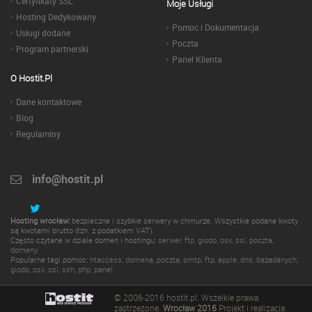
Certyfikaty SSL
Moje Usługi
Hosting Dedykowany
Pomoc i Dokumentacja
Usługi dodane
Poczta
Program partnerski
Panel Klienta
O Hostit.pl
Dane kontaktowe
Blog
Regulaminy
info@hostit.pl
Hosting wrocław:
bezpieczne i szybkie serwery w chmurze. Wszystkie podane kwoty
są kwotami brutto (tzn. z podatkiem VAT).
Często czytane w dziale domen i hostingu:
serwer
,
ftp
,
giodo
,
osx
,
ssl
,
poczta
,
domeny
Popularne tagi pomoc:
htaccess
,
domena
,
poczta
,
smtp
,
ftp
,
apple
,
dns
,
bazadanych
,
giodo
,
osx
,
ssl
,
ssh
,
php
,
panel
© 2006-2016 hostit.pl. Wszelkie prawa
zastrzeżone.
Wrocław 2016
Projekt i realizacja