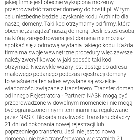
jakiej firmie jest obecnie wykupiona możemy
przeprowadzić transfer domeny do hostit.pl. W tym
celu niezbędne będzie uzyskanie kodu Authinfo dla
naszej domeny. Taki kod otrzymamy od firmy, która
obecnie „zarządza” naszą domeną. Jeśli jesteś osoba,
na którą zarejestrowana jest domena nie możesz
spotkać się z odmową wydania takiego kodu. Każda
firma ma swoje wewnętrzne procedury więc zawsze
należy zweryfikować w jaki sposób taki kod
otrzymać. Niezwykle ważny jest dostęp do adresu
mailowego podanego podczas rejestracji domeny –
to właśnie na ten adres wysyłane są wszelkie
wiadomości związane z transferem. Transfer domen
od innego Rejestratora - Partnera NASK mogą być
przeprowadzone w dowolnym momencie i nie mogą
być ograniczone innymi terminami niż regulowane
przez NASK. Blokada możliwości transferu dotyczy
21 dni od dokonania nowej rejestracji lub
poprzedniego transferu. Jeśli nie jest to nowa
domena i nie była transferowana w ostatnich 21