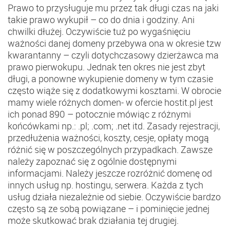
Prawo to przysługuje mu przez tak długi czas na jaki
takie prawo wykupił – co do dnia i godziny. Ani
chwilki dłużej. Oczywiście tuż po wygaśnięciu
ważności danej domeny przebywa ona w okresie tzw
kwarantanny – czyli dotychczasowy dzierżawca ma
prawo pierwokupu. Jednak ten okres nie jest zbyt
długi, a ponowne wykupienie domeny w tym czasie
często wiąże się z dodatkowymi kosztami. W obrocie
mamy wiele różnych domen- w ofercie hostit.pl jest
ich ponad 890 – potocznie mówiąc z różnymi
końcówkami np.: .pl; .com; .net itd. Zasady rejestracji,
przedłużenia ważności, koszty, cesje, opłaty mogą
różnić się w poszczególnych przypadkach. Zawsze
należy zapoznać się z ogólnie dostępnymi
informacjami. Należy jeszcze rozróżnić domenę od
innych usług np. hostingu, serwera. Każda z tych
usług działa niezależnie od siebie. Oczywiście bardzo
często są ze sobą powiązane – i pominięcie jednej
może skutkować brak działania tej drugiej.