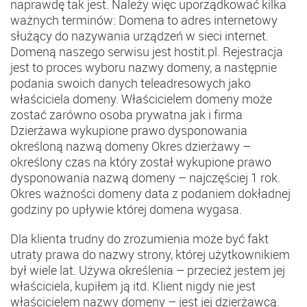
naprawdę tak jest. Należy więc uporządkować kilka
ważnych terminów: Domena to adres internetowy
służący do nazywania urządzeń w sieci internet.
Domeną naszego serwisu jest hostit.pl. Rejestracja
jest to proces wyboru nazwy domeny, a następnie
podania swoich danych teleadresowych jako
właściciela domeny. Właścicielem domeny może
zostać zarówno osoba prywatna jak i firma
Dzierżawa wykupione prawo dysponowania
określoną nazwą domeny Okres dzierżawy –
określony czas na który został wykupione prawo
dysponowania nazwą domeny – najczęściej 1 rok.
Okres ważności domeny data z podaniem dokładnej
godziny po upływie której domena wygasa.
Dla klienta trudny do zrozumienia może być fakt
utraty prawa do nazwy strony, której użytkownikiem
był wiele lat. Używa określenia – przecież jestem jej
właściciela, kupiłem ją itd. Klient nigdy nie jest
właścicielem nazwy domeny – jest jej dzierżawcą.