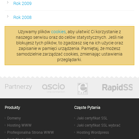
Rok 2009
Rok 2008
Używamy plików
cookies
, aby ułatwić Ci korzystanie z
naszego serwisu oraz do celów statystycznych. Jeśli nie
blokujesz tych plików, to zgadzasz się na ich użycie oraz
zapisanie w pamięci urządzenia. Pamiętaj, że możesz
samodzielnie zarządzać cookies, zmieniając ustawienia
przeglądarki.
Partnerzy
Produkty
Częste Pytania
Domeny
Jaki certyfikat SSL
Hosting WWW
Jaki certyfikat SSL wybrać
Profesjonalna Strona WWW
Hosting Wordpress