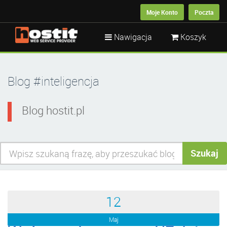
Moje Konto
Poczta
Nawigacja
Koszyk
Blog #inteligencja
Blog hostit.pl
Szukaj
12
Maj