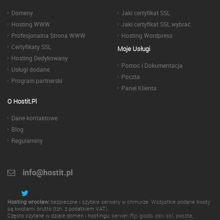
Domeny
Jaki certyfikat SSL
Hosting WWW
Jaki certyfikat SSL wybrać
Profesjonalna Strona WWW
Hosting Wordpress
Certyfikaty SSL
Moje Usługi
Hosting Dedykowany
Pomoc i Dokumentacja
Usługi dodane
Poczta
Program partnerski
Panel Klienta
O Hostit.pl
Dane kontaktowe
Blog
Regulaminy
info@hostit.pl
Hosting wrocław:
bezpieczne i szybkie serwery w chmurze. Wszystkie podane kwoty
są kwotami brutto (tzn. z podatkiem VAT).
Często czytane w dziale domen i hostingu:
serwer
,
ftp
,
giodo
,
osx
,
ssl
,
poczta
,